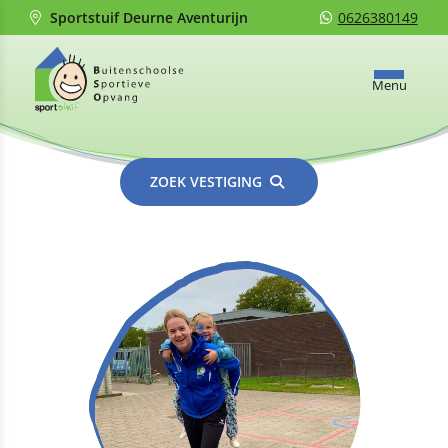
Sportstuif Deurne Aventurijn
0626380149
Menu
ZOEK VESTIGING