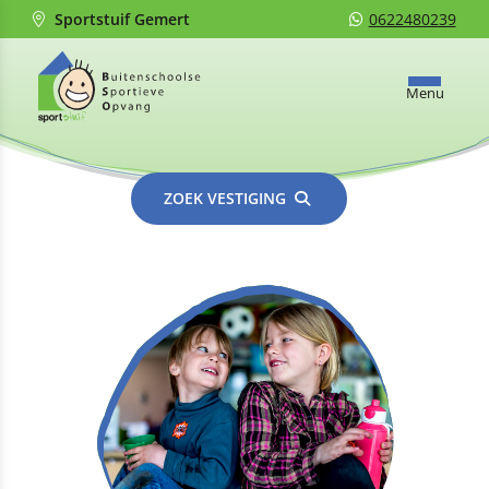
Sportstuif Gemert
0622480239
Menu
ZOEK VESTIGING