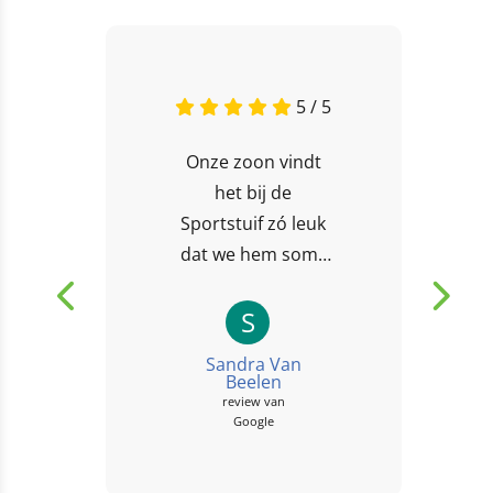
5 / 5
Onze zoon vindt
het bij de
Sportstuif zó leuk
dat we hem soms
bijna niet mee naar
huis krijgen! 😄 Ze
S
doen veel leuke
Sandra Van
activiteiten...
Beelen
review van
Google