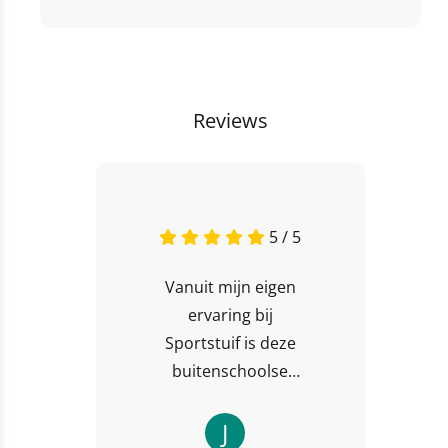
Reviews
5 / 5
Vanuit mijn eigen
ervaring bij
Sportstuif is deze
buitenschoolse
sportieve opvang
dé plek waar
J