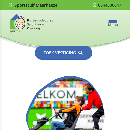
Sportstuif Maarheeze
0644300047
Menu
ZOEK VESTIGING