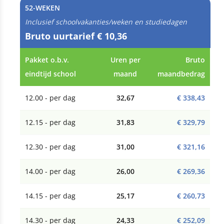
52-WEKEN
Inclusief schoolvakanties/weken en studiedagen
Bruto uurtarief € 10,36
Pakket o.b.v.
Uren per
Bruto
eindtijd school
maand
maandbedrag
12.00 - per dag
32,67
€ 338,43
12.15 - per dag
31,83
€ 329,79
12.30 - per dag
31,00
€ 321,16
14.00 - per dag
26,00
€ 269,36
14.15 - per dag
25,17
€ 260,73
14.30 - per dag
24,33
€ 252,09