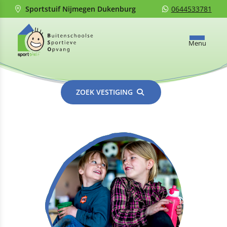
Sportstuif Nijmegen Dukenburg
0644533781
Menu
ZOEK VESTIGING