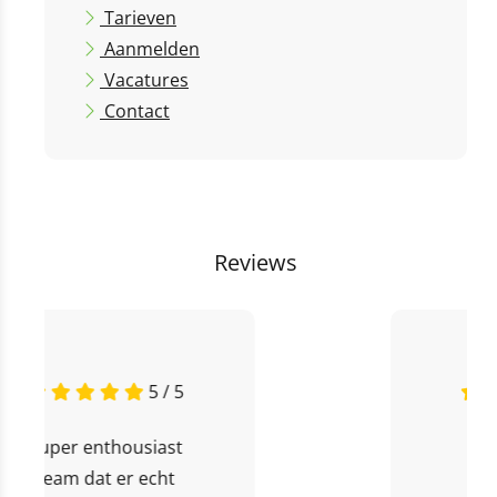
Tarieven
Aanmelden
Vacatures
Contact
Reviews
5 / 5
Super fijne BSO,
met onwijs veel