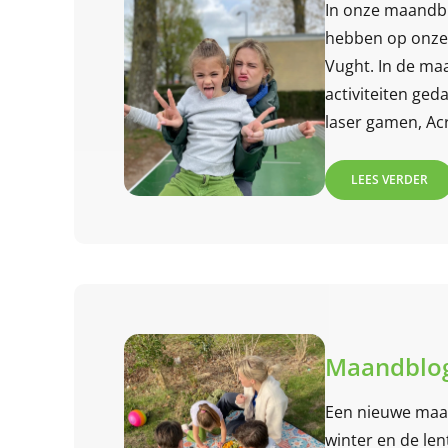
In onze maandbl
hebben op onze 
Vught. In de ma
activiteiten ge
laser gamen, Ac
je mee?
LEES VERDER
Maandblog
Een nieuwe maa
winter en de le