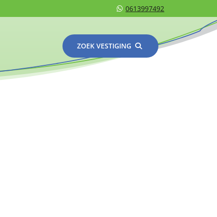
0613997492
ZOEK VESTIGING