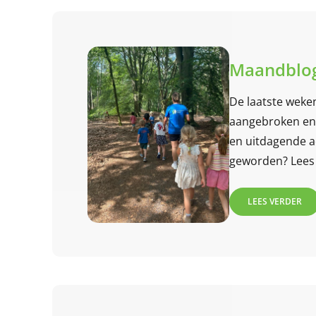
Maandblog
De laatste weke
aangebroken en 
en uitdagende a
geworden? Lees 
LEES VERDER