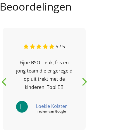
Beoordelingen
5 / 5
Fijne BSO. Leuk, fris en
Kindere
jong team die er geregeld
leuk bij
op uit trekt met de
vakant
kinderen. Top! 👍🏻
hele l
georga
sup
L
A
Loekie Kolster
review van Google