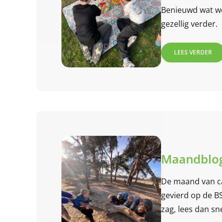
Benieuwd wat w
gezellig verder.
LEES VERDER
Maandblog
De maand van c
gevierd op de B
zag, lees dan sn