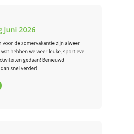
 Juni 2026
n voor de zomervakantie zijn alweer
5 / 5
wat hebben we weer leuke, sportieve
ctiviteiten gedaan! Benieuwd
Een geweldige BSO die
dan snel verder!
ontzettend veel
activiteiten organiseert
voor de kinderen. Het
team is actief, betrokken
en laagdrempelig in het
E
Ellen Langeweg
contact met zowel
review van Google
kinderen als...