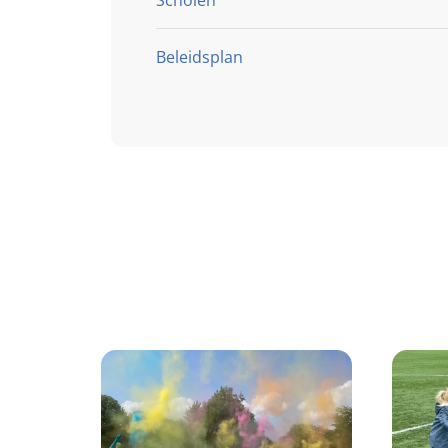
Scholen
Beleidsplan
OBS De Koningslinde
Basisschool Het Molenven
OBS De Piramide
OJBS De Lichtstraat
Basisschool De Schalm
Basisschool De Springplank
IKC De Avonturier