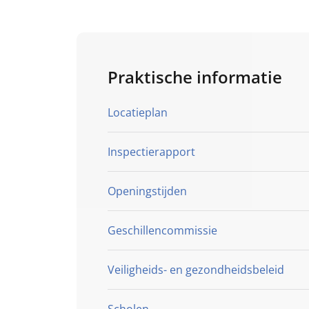
Praktische informatie
Locatieplan
Inspectierapport
Openingstijden
Geschillencommissie
Veiligheids- en gezondheidsbeleid
Klik hier
Klik hier