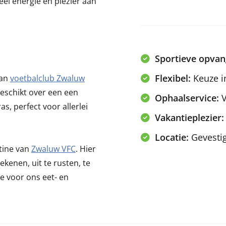
veel energie en plezier aan
Sportieve opvan
Flexibel:
Keuze i
van
voetbalclub Zwaluw
beschikt over een een
Ophaalservice:
V
s, perfect voor allerlei
Vakantieplezier:
Locatie:
Gevestig
tine van
Zwaluw VFC
. Hier
kenen, uit te rusten, te
 voor ons eet- en