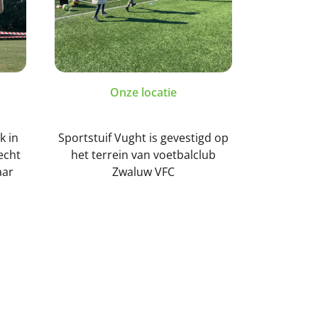
Onze locatie
k in
Sportstuif Vught is gevestigd op
lecht
het terrein van voetbalclub
aar
Zwaluw VFC