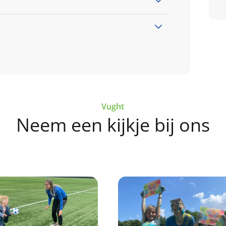
deze link
Vught
this link
Neem een kijkje bij ons