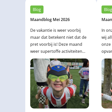
Blog
Blo
Maandblog Mei 2026
Maand
De vakantie is weer voorbij
In on
maar dat betekent niet dat de
wij a
pret voorbij is! Deze maand
onze 
weer supertoffe activiteiten
opvan
gedaan, lees snel verder!
april
volge
Reek
lase
en no