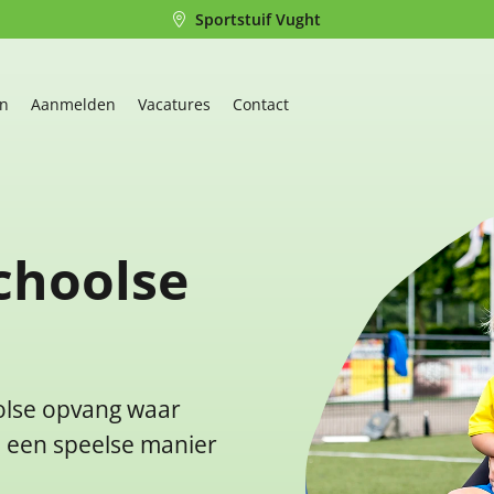
Sportstuif Vught
en
Aanmelden
Vacatures
Contact
choolse
oolse opvang waar
p een speelse manier