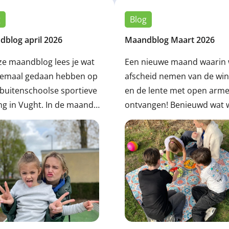
g
Blog
blog april 2026
Maandblog Maart 2026
ze maandblog lees je wat
Een nieuwe maand waarin
llemaal gedaan hebben op
afscheid nemen van de win
buitenschoolse sportieve
en de lente met open arm
g in Vught. In de maand
ontvangen! Benieuwd wat 
 hebben we o.a. de
allemaal gedaan hebben? 
nde activiteiten gedaan:
dan gezellig verder.
s ouder-peutergym, WMA
r gamen, Acrogym, Kubben
g veel meer! Lees je mee?