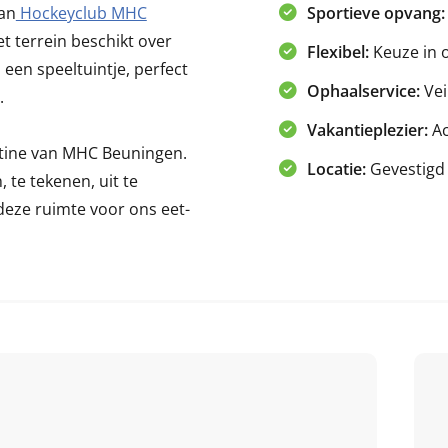
van
Hockeyclub MHC
Sportieve opvang:
t terrein beschikt over
Flexibel:
Keuze in 
een speeltuintje, perfect
Ophaalservice:
Vei
n.
Vakantieplezier:
Ac
ntine van MHC Beuningen.
Locatie:
Gevestigd
 te tekenen, uit te
eze ruimte voor ons eet-