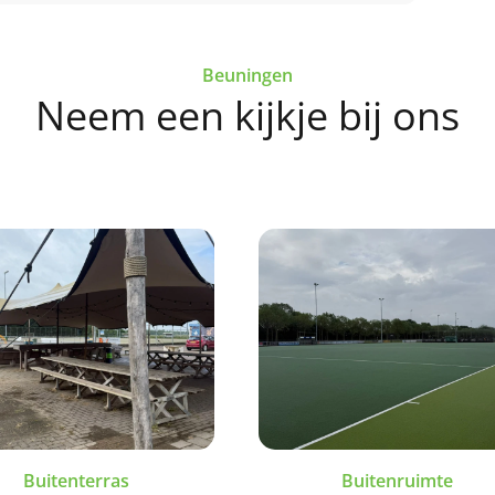
deze link
Beuningen
this link
Neem een kijkje bij ons
Buitenterras
Buitenruimte