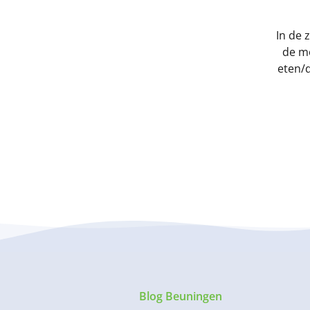
In de 
de mo
eten/d
Blog Beuningen