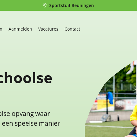
Sportstuif Beuningen
en
Aanmelden
Vacatures
Contact
choolse
oolse opvang waar
p een speelse manier