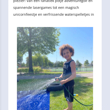
plezier! Van een fanatiek potje adventuregolf en
spannende lasergames tot een magisch
unicornfeestje en verfrissende waterspelletjes in
de zon: er was iedere dag iets leuks te beleven.
Benieuwd wat we allemaal hebben meegemaakt?
Lees snel verder en beleef de hoogtepunten van
mei met ons mee!