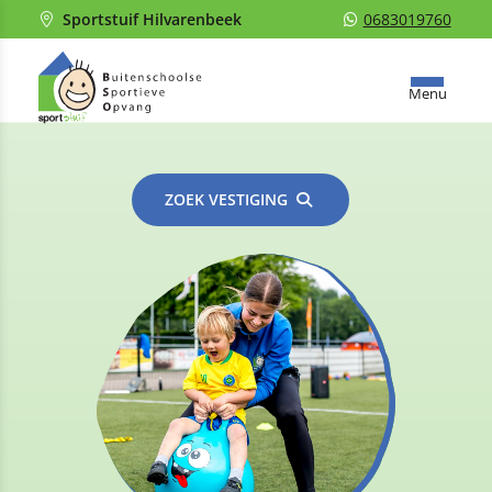
Sportstuif Hilvarenbeek
0683019760
Menu
ZOEK VESTIGING