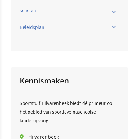
scholen
Beleidsplan
Klik hier
Klik hier
Kindcentrum de Driehoek
Klik hier
Kindcentrum de Doelakkers
deze link
Kennismaken
Kindcentrum Starrebos
Klik hier
Kindcentrum Reizenrijk
this link
Sportstuif Hilvarenbeek biedt dé primeur op
het gebied van sportieve naschoolse
Kindcentrum Torenlei
kinderopvang
kindercentrum de Vlinderakker
Hilvarenbeek