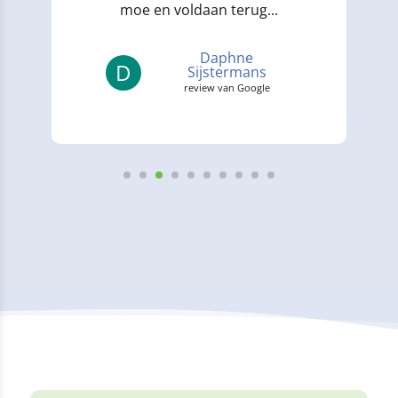
moe en voldaan terug...
Daphne
D
Sijstermans
review van Google