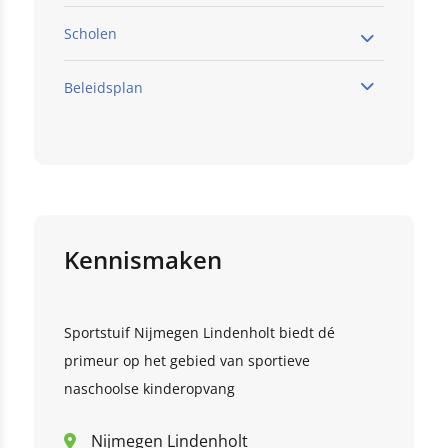
Scholen
Beleidsplan
De Lindenhoeve
De Wingerd
Klik hier
Montessorischool Lindenholt
deze link
Kennismaken
Klik hier
this link
Sportstuif Nijmegen Lindenholt biedt dé
Klik hier
primeur op het gebied van sportieve
naschoolse kinderopvang
Nijmegen Lindenholt