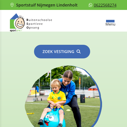
Sportstuif Nijmegen Lindenholt
0622568274
Menu
ZOEK VESTIGING